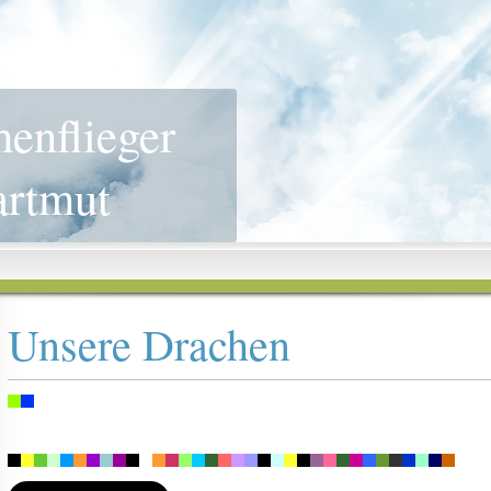
henflieger
artmut
Unsere Drachen