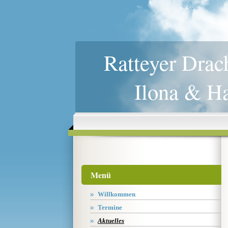
Ratteyer Drac
Ilona & H
Menü
Willkommen
Termine
Aktuelles